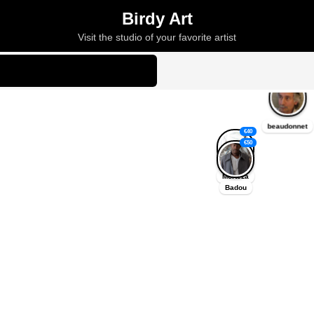
Birdy Art
Visit the studio of your favorite artist
€
0
beaudonnet
€
40
€
50
Morteza
Badou