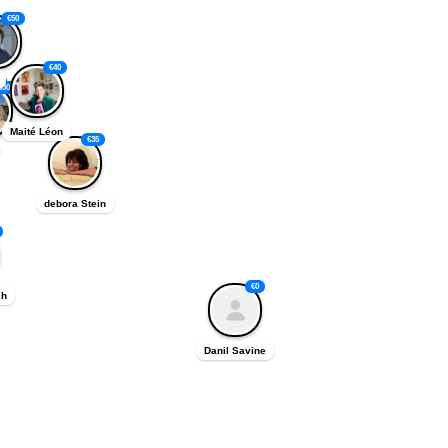
€
50
€
40
 Maver
€
30
Maité Léon
€
35
debora Stein
€
0
ch

Danil Savine