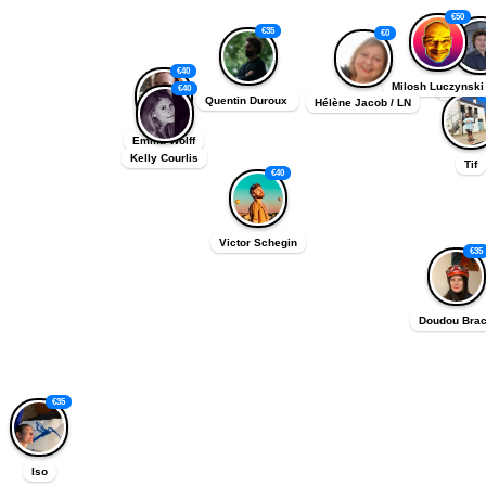
€
50
€
35
€
0
€
40
Milosh Luczynski
€
40
Andrea
Quentin Duroux 
Hélène Jacob / LN
Emma Wolff
Kelly Courlis
Tif
€
40
Victor Schegin
€
35
Doudou Bra
€
35
Iso