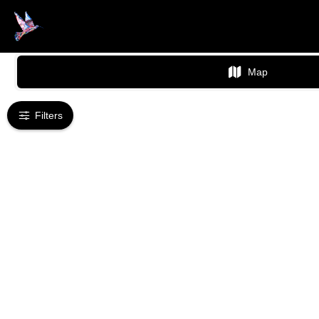
€
40
€
30
JAPE47

Map
Noelia Cabello

Filters